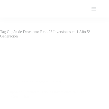
Pular
para
o
conteúdo
Tag
Cupón de Descuento Reto 23 Inversiones en 1 Año 5ª
Generación
Cupom de Desconto Hotmart
Cupón de Descuento Reto 23 Inversiones en 1 Año
5ª Generación