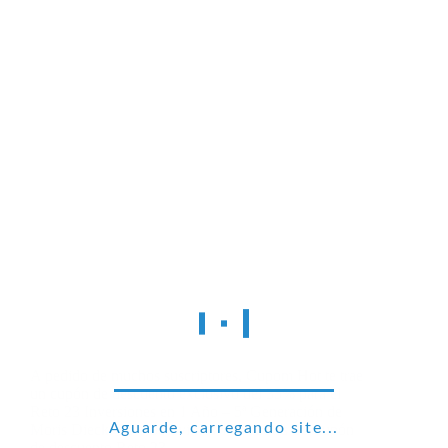
A pedido de muchos suscriptores, Cupom Hot te trae
un cupón de descuento exclusivo del 35% para el
Reto 23 Inversiones en 1 Año – 5ª Generación de
Aguarde, carregando site...
Moris Dieck. Solo obtuvimos 100 cuotas del cupón
de descuento Reto 23…