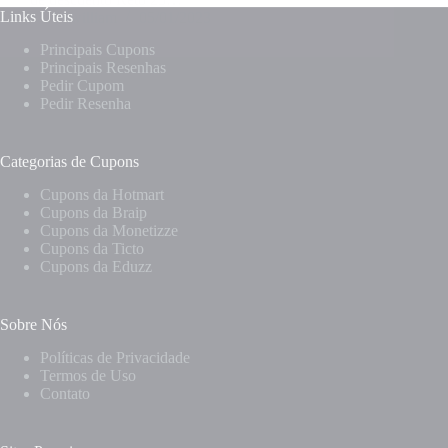
Links Úteis
william
05/01/2023
Principais Cupons
Principais Resenhas
Pedir Cupom
Pedir Resenha
Categorias de Cupons
Cupons da Hotmart
Cupons da Braip
Cupons da Monetizze
Cupons da Ticto
Cupons da Eduzz
Sobre Nós
Políticas de Privacidade
Termos de Uso
Contato