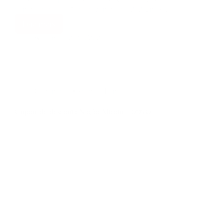
cotas do cupom de desconto Deixando o Brasil
com validade até 31 de dezembro de 2024, mas…
Leia mais
Cupom
de
william
29/05/2024
desconto
Deixando
o
Brasil
|
Cupom de Desconto Hotmart
37%
OFF
Cupom de desconto Nação Altcoin | 37% OFF