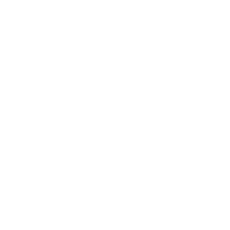
A pedido de muitos assinantes a Cupom Hot traz
para você um cupom exclusivo de 37% de desconto
para o Deixando o Brasil. Conseguimos apenas 100