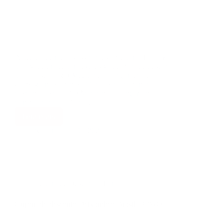
A pedido de muitos assinantes a Cupom Hot traz
para você um cupom exclusivo de 37% de desconto
para o Escola RD Medicine – Lançamento.
Conseguimos apenas 100 cotas do cupom de
desconto Escola RD Medicine – Lançamento
com validade até 31 de…
Leia mais
Cupom
de
william
14/07/2024
desconto
Escola
RD
Medicine
–
Cupom de Desconto Hotmart
Lançamento
|
37%
Cupom de desconto Deixando o Brasil | 37% OFF
OFF