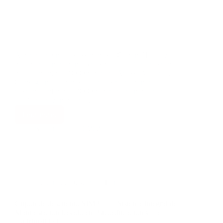
A pedido de muitos assinantes a Cupom Hot traz
para você um cupom exclusivo de 40% de desconto
para o Infinity PRO Onebitcode Acesso Vitalício.
Conseguimos apenas 100 cotas do cupom de
desconto Infinity PRO Onebitcode com validade
até 31 de dezembro de…
Leia mais
Cupom
de
william
11/10/2024
desconto
Infinity
PRO
Onebitcode
Acesso
Cupom de Desconto Hotmart
Vitalício
Cupón de descuento SIMPLE – Sistema Integral de
Manifestación basado en Psicoeducación y La
Espiritualidad