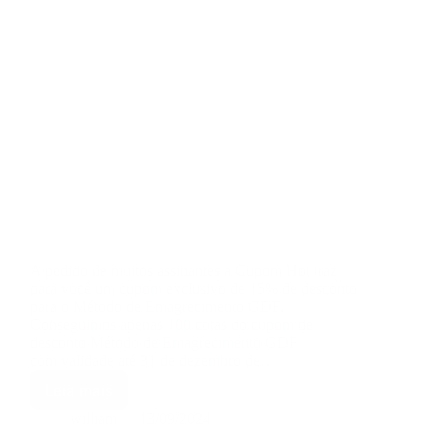
A pedido de muitos assinantes a Cupom Hot traz
para você um cupom exclusivo de 15% de desconto
para o Método de Emagrecimento GDF.
Conseguimos apenas 100 cotas do cupom de
desconto Método de Emagrecimento GDF
com validade até 31 de dezembro de…
Leia mais
Cupom
de
william
13/09/2024
desconto