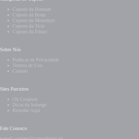
Cupons da Hotmart
Cupons da Braip
Cupons da Monetizze
Cupons da Ticto
Cupons da Eduzz
Sobre Nós
Políticas de Privacidade
Termos de Uso
Contato
Sites Parceiros
Ok Coupons
Dicas da Solange
Resenhe Aqui
Fale Conosco
e-mail: contato@cupomhotm.art