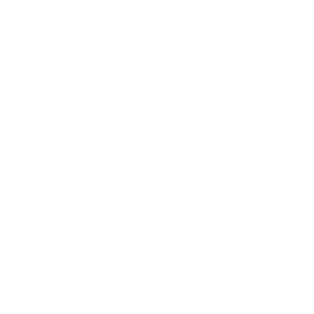
Cupom de desconto VOLL + Pilates | 15% OFF
A pedido de muitos assinantes a Cupom Hot traz