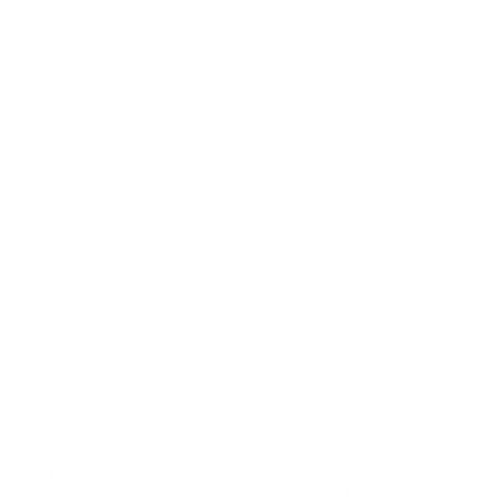
A pedido de muchos suscriptores, Cupom Hot te trae
un cupón de descuento exclusivo del 30% para el