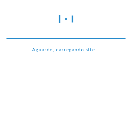
Aguarde, carregando site...