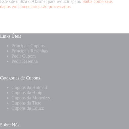
Este site utiliza o Akismet para reduzir spam.
Saiba como seus
dados em comentários são processados
.
Links Úteis
Principais Cupons
Principais Resenhas
Pedir Cupom
Pedir Resenha
Categorias de Cupons
Cupons da Hotmart
Cupons da Braip
Cupons da Monetizze
Cupons da Ticto
Cupons da Eduzz
Sobre Nós