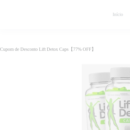
Pular
para
o
Início
conteúdo
Cupom de Desconto Lift Detox Caps【77% OFF】