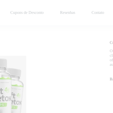
Cupons de Desconto
Resenhas
Contato
C
O
cl
of
a
R