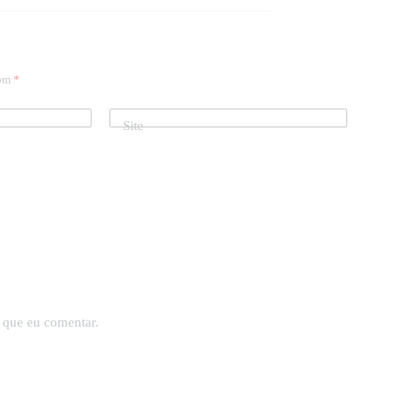
com
*
Site
 que eu comentar.