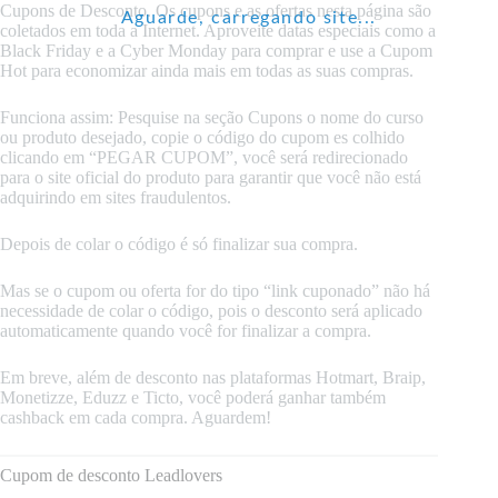
Cupons de Desconto. Os cupons e as ofertas nesta página são
Aguarde, carregando site...
coletados em toda a Internet. Aproveite datas especiais como a
Black Friday e a Cyber Monday para comprar e use a Cupom
Hot para economizar ainda mais em todas as suas compras.
Funciona assim: Pesquise na seção Cupons o nome do curso
ou produto desejado, copie o código do cupom es colhido
clicando em “PEGAR CUPOM”, você será redirecionado
para o site oficial do produto para garantir que você não está
adquirindo em sites fraudulentos.
Depois de colar o código é só finalizar sua compra.
Mas se o cupom ou oferta for do tipo “link cuponado” não há
necessidade de colar o código, pois o desconto será aplicado
automaticamente quando você for finalizar a compra.
Em breve, além de desconto nas plataformas Hotmart, Braip,
Monetizze, Eduzz e Ticto, você poderá ganhar também
cashback em cada compra. Aguardem!
Cupom de desconto Leadlovers