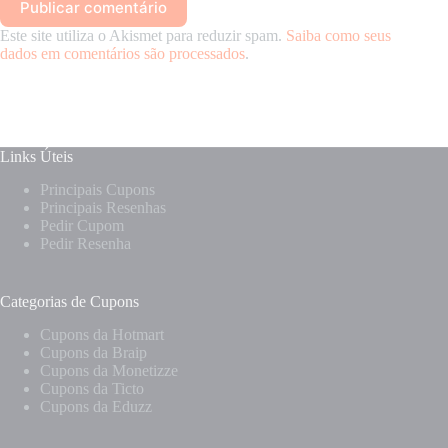
Publicar comentário
Este site utiliza o Akismet para reduzir spam.
Saiba como seus
dados em comentários são processados
.
Links Úteis
Principais Cupons
Principais Resenhas
Pedir Cupom
Pedir Resenha
Categorias de Cupons
Cupons da Hotmart
Cupons da Braip
Cupons da Monetizze
Cupons da Ticto
Cupons da Eduzz