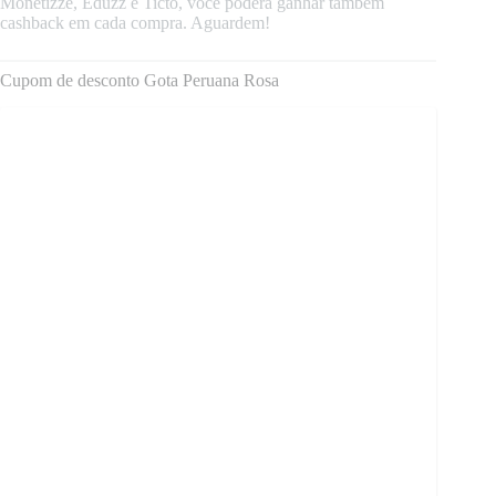
Monetizze, Eduzz e Ticto, você poderá ganhar também
cashback em cada compra. Aguardem!
Cupom de desconto Gota Peruana Rosa