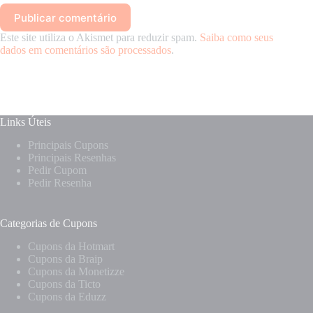
Publicar comentário
Este site utiliza o Akismet para reduzir spam.
Saiba como seus
dados em comentários são processados
.
Links Úteis
Principais Cupons
Principais Resenhas
Pedir Cupom
Pedir Resenha
Categorias de Cupons
Cupons da Hotmart
Cupons da Braip
Cupons da Monetizze
Cupons da Ticto
Cupons da Eduzz