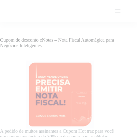
Pular
para
o
conteúdo
Cupom de desconto eNotas – Nota Fiscal Automágica para
Negócios Inteligentes
A pedido de muitos assinantes a Cupom Hot traz para você
um cupom exclusivo de 30% de desconto para o eNotas –