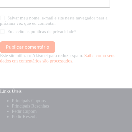
Salvar meu nome, e-mail e site neste navegador para a
próxima vez que eu comentar.
Eu aceito as
políticas de privacidade
*
Publicar comentário
Este site utiliza o Akismet para reduzir spam.
Saiba como seus
dados em comentários são processados
.
Links Úteis
Principais Cupons
Principais Resenhas
Pedir Cupom
Pedir Resenha