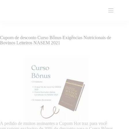
Pular
para
o
conteúdo
Cupom de desconto Curso Bônus Exigências Nutricionais de
Bovinos Leiteiros NASEM 2021
A pedido de muitos assinantes a Cupom Hot traz para você
um cupom exclusivo de 30% de desconto para o Curso Bônus