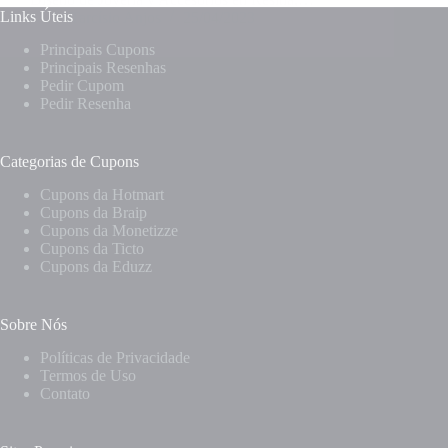
Links Úteis
Tarcísio Anjos
25/04/2023
Principais Cupons
Principais Resenhas
Pedir Cupom
Pedir Resenha
Categorias de Cupons
Cupons da Hotmart
Cupons da Braip
Cupons da Monetizze
Cupons da Ticto
Cupons da Eduzz
Sobre Nós
Políticas de Privacidade
Termos de Uso
Contato