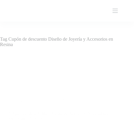
Pular
para
o
conteúdo
Tag
Cupón de descuento Diseño de Joyería y Accesorios en
Resina
Cupom de Desconto Hotmart
Cupón de descuento Diseño de Joyería y Accesorios
en Resina 30% OFF