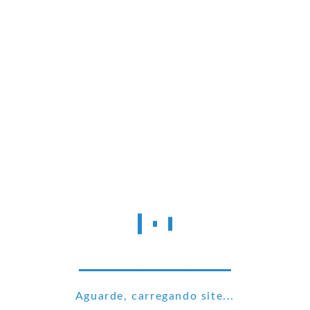
A pedido de muchos suscriptores, Cupom Hot te trae
un cupón de descuento exclusivo del 30% para el
Diseño de Joyería y Accesorios en Resina. Solo
Aguarde, carregando site...
obtuvimos 100 cuotas del Cupón de descuento
Diseño de Joyería y Accesorios en Resina,…